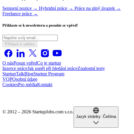
Seniorní pozice →
Hybridní práce →
Práce na plný úvazek →
Freelance práce →
Přihlaste se k newsletteru a posuňte se vpřed!
Přihlásit k odběru
O nás
Posun vpřed
Co je startup
Inzerce práce
Jak uspět při hledání práce
Znalostní testy
StartupTalk
Blog
Startup Program
VOP
Osobní údaje
Cookies
Pro média
Kontakt
© 2012 – 2026 StartupJobs.com s.r.o.
Jazyk stránky:
Čeština