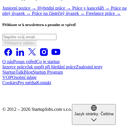
Juniorní pozice →
Hybridní práce →
Práce v kanceláři →
Práce na
plný úvazek →
Práce na částečný úvazek →
Freelance práce →
Přihlaste se k newsletteru a posuňte se vpřed!
Přihlásit k odběru
O nás
Posun vpřed
Co je startup
Inzerce práce
Jak uspět při hledání práce
Znalostní testy
StartupTalk
Blog
Startup Program
VOP
Osobní údaje
Cookies
Pro média
Kontakt
© 2012 – 2026 StartupJobs.com s.r.o.
Jazyk stránky:
Čeština