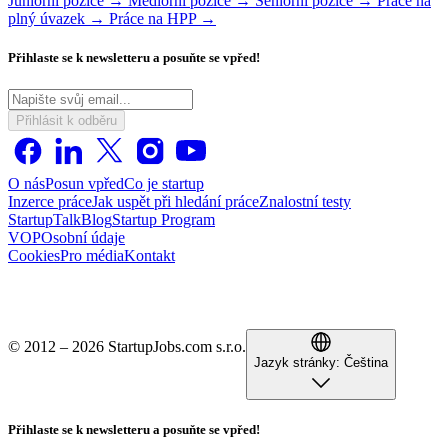
Juniorní pozice →
Mediorní pozice →
Seniorní pozice →
Práce na
plný úvazek →
Práce na HPP →
Přihlaste se k newsletteru a posuňte se vpřed!
Přihlásit k odběru
O nás
Posun vpřed
Co je startup
Inzerce práce
Jak uspět při hledání práce
Znalostní testy
StartupTalk
Blog
Startup Program
VOP
Osobní údaje
Cookies
Pro média
Kontakt
© 2012 – 2026 StartupJobs.com s.r.o.
Jazyk stránky:
Čeština
Přihlaste se k newsletteru a posuňte se vpřed!