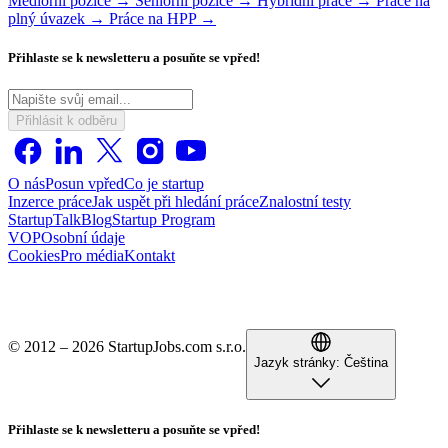
Mediorní pozice →
Seniorní pozice →
Hybridní práce →
Práce na
plný úvazek →
Práce na HPP →
Přihlaste se k newsletteru a posuňte se vpřed!
Přihlásit k odběru
O nás
Posun vpřed
Co je startup
Inzerce práce
Jak uspět při hledání práce
Znalostní testy
StartupTalk
Blog
Startup Program
VOP
Osobní údaje
Cookies
Pro média
Kontakt
© 2012 – 2026 StartupJobs.com s.r.o.
Jazyk stránky:
Čeština
Přihlaste se k newsletteru a posuňte se vpřed!