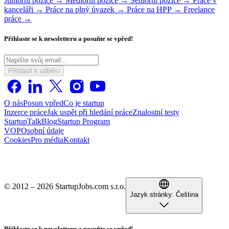
Juniorní pozice →
Mediorní pozice →
Seniorní pozice →
Práce v
kanceláři →
Práce na plný úvazek →
Práce na HPP →
Freelance
práce →
Přihlaste se k newsletteru a posuňte se vpřed!
Přihlásit k odběru
O nás
Posun vpřed
Co je startup
Inzerce práce
Jak uspět při hledání práce
Znalostní testy
StartupTalk
Blog
Startup Program
VOP
Osobní údaje
Cookies
Pro média
Kontakt
© 2012 – 2026 StartupJobs.com s.r.o.
Jazyk stránky:
Čeština
Přihlaste se k newsletteru a posuňte se vpřed!