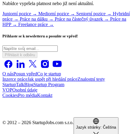
Nabídce vypršela platnost nebo již není aktuální.
Juniorní pozice →
Mediorní pozice →
Seniorní pozice →
Hybridní
práce →
Práce na dálku →
Práce na částečný úvazek →
Práce na
HPP →
Freelance práce →
Přihlaste se k newsletteru a posuňte se vpřed!
Přihlásit k odběru
O nás
Posun vpřed
Co je startup
Inzerce práce
Jak uspět při hledání práce
Znalostní testy
StartupTalk
Blog
Startup Program
VOP
Osobní údaje
Cookies
Pro média
Kontakt
© 2012 – 2026 StartupJobs.com s.r.o.
Jazyk stránky:
Čeština