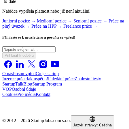
-to-date
Nabídce vypršela platnost nebo již není aktuální.
Juniorní pozice →
Mediorní pozice →
Seniorní pozice →
Práce na
plný úvazek →
Práce na HPP →
Freelance práce →
Přihlaste se k newsletteru a posuňte se vpřed!
Přihlásit k odběru
O nás
Posun vpřed
Co je startup
Inzerce práce
Jak uspět při hledání práce
Znalostní testy
StartupTalk
Blog
Startup Program
VOP
Osobní údaje
Cookies
Pro média
Kontakt
© 2012 – 2026 StartupJobs.com s.r.o.
Jazyk stránky:
Čeština