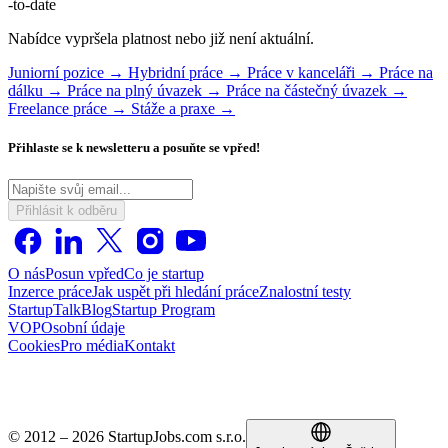
-to-date
Nabídce vypršela platnost nebo již není aktuální.
Juniorní pozice →
Hybridní práce →
Práce v kanceláři →
Práce na
dálku →
Práce na plný úvazek →
Práce na částečný úvazek →
Freelance práce →
Stáže a praxe →
Přihlaste se k newsletteru a posuňte se vpřed!
Přihlásit k odběru
O nás
Posun vpřed
Co je startup
Inzerce práce
Jak uspět při hledání práce
Znalostní testy
StartupTalk
Blog
Startup Program
VOP
Osobní údaje
Cookies
Pro média
Kontakt
© 2012 – 2026 StartupJobs.com s.r.o.