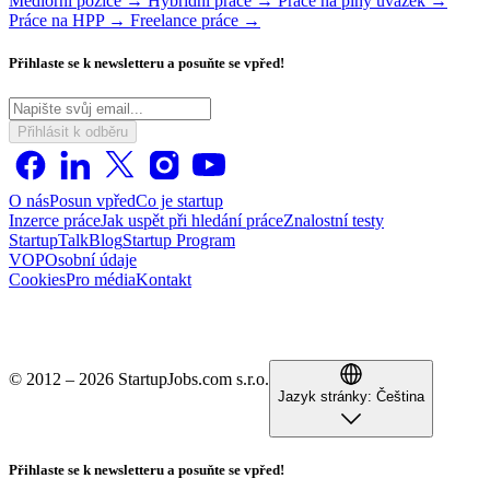
Mediorní pozice →
Hybridní práce →
Práce na plný úvazek →
Práce na HPP →
Freelance práce →
Přihlaste se k newsletteru a posuňte se vpřed!
Přihlásit k odběru
O nás
Posun vpřed
Co je startup
Inzerce práce
Jak uspět při hledání práce
Znalostní testy
StartupTalk
Blog
Startup Program
VOP
Osobní údaje
Cookies
Pro média
Kontakt
© 2012 – 2026 StartupJobs.com s.r.o.
Jazyk stránky:
Čeština
Přihlaste se k newsletteru a posuňte se vpřed!