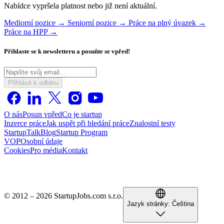
Nabídce vypršela platnost nebo již není aktuální.
Mediorní pozice →
Seniorní pozice →
Práce na plný úvazek →
Práce na HPP →
Přihlaste se k newsletteru a posuňte se vpřed!
Přihlásit k odběru
O nás
Posun vpřed
Co je startup
Inzerce práce
Jak uspět při hledání práce
Znalostní testy
StartupTalk
Blog
Startup Program
VOP
Osobní údaje
Cookies
Pro média
Kontakt
© 2012 – 2026 StartupJobs.com s.r.o.
Jazyk stránky:
Čeština