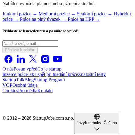
Nabídce vypršela platnost nebo již není aktuální.
Juniorní pozice →
Mediorní pozice →
Seniorní pozice →
Hybridní
práce →
Práce na plný úvazek →
Práce na HPP →
Přihlaste se k newsletteru a posuňte se vpřed!
Přihlásit k odběru
O nás
Posun vpřed
Co je startup
Inzerce práce
Jak uspět při hledání práce
Znalostní testy
StartupTalk
Blog
Startup Program
VOP
Osobní údaje
Cookies
Pro média
Kontakt
© 2012 – 2026 StartupJobs.com s.r.o.
Jazyk stránky:
Čeština