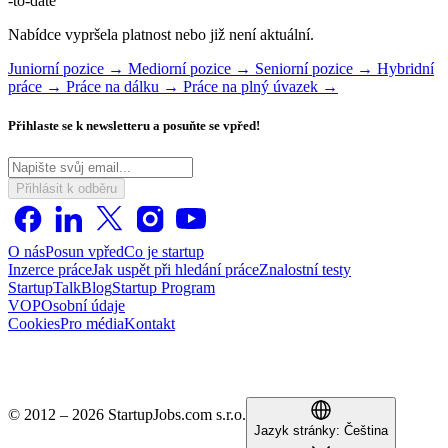
-to-date
Nabídce vypršela platnost nebo již není aktuální.
Juniorní pozice →
Mediorní pozice →
Seniorní pozice →
Hybridní
práce →
Práce na dálku →
Práce na plný úvazek →
Přihlaste se k newsletteru a posuňte se vpřed!
Přihlásit k odběru
O nás
Posun vpřed
Co je startup
Inzerce práce
Jak uspět při hledání práce
Znalostní testy
StartupTalk
Blog
Startup Program
VOP
Osobní údaje
Cookies
Pro média
Kontakt
© 2012 – 2026 StartupJobs.com s.r.o.
Jazyk stránky:
Čeština