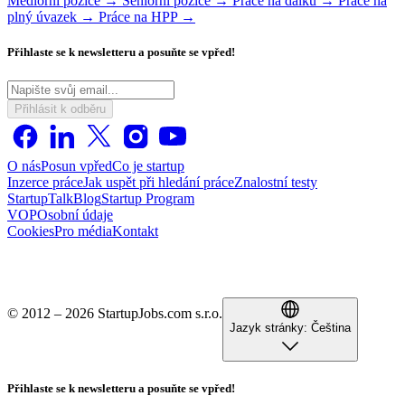
Mediorní pozice →
Seniorní pozice →
Práce na dálku →
Práce na
plný úvazek →
Práce na HPP →
Přihlaste se k newsletteru a posuňte se vpřed!
Přihlásit k odběru
O nás
Posun vpřed
Co je startup
Inzerce práce
Jak uspět při hledání práce
Znalostní testy
StartupTalk
Blog
Startup Program
VOP
Osobní údaje
Cookies
Pro média
Kontakt
© 2012 – 2026 StartupJobs.com s.r.o.
Jazyk stránky:
Čeština
Přihlaste se k newsletteru a posuňte se vpřed!