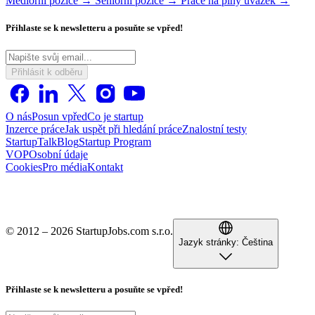
Mediorní pozice →
Seniorní pozice →
Práce na plný úvazek →
Přihlaste se k newsletteru a posuňte se vpřed!
Přihlásit k odběru
O nás
Posun vpřed
Co je startup
Inzerce práce
Jak uspět při hledání práce
Znalostní testy
StartupTalk
Blog
Startup Program
VOP
Osobní údaje
Cookies
Pro média
Kontakt
© 2012 – 2026 StartupJobs.com s.r.o.
Jazyk stránky:
Čeština
Přihlaste se k newsletteru a posuňte se vpřed!