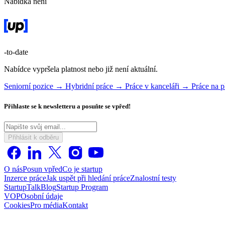
Nabídka není
-to-date
Nabídce vypršela platnost nebo již není aktuální.
Seniorní pozice →
Hybridní práce →
Práce v kanceláři →
Práce na 
Přihlaste se k newsletteru a posuňte se vpřed!
Přihlásit k odběru
O nás
Posun vpřed
Co je startup
Inzerce práce
Jak uspět při hledání práce
Znalostní testy
StartupTalk
Blog
Startup Program
VOP
Osobní údaje
Cookies
Pro média
Kontakt