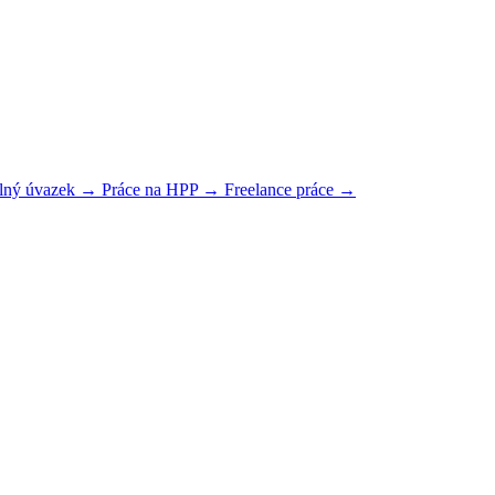
plný úvazek →
Práce na HPP →
Freelance práce →