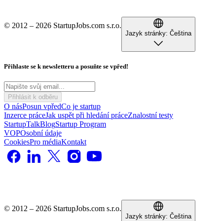
© 2012 – 2026 StartupJobs.com s.r.o.
Jazyk stránky:
Čeština
Přihlaste se k newsletteru a posuňte se vpřed!
Přihlásit k odběru
O nás
Posun vpřed
Co je startup
Inzerce práce
Jak uspět při hledání práce
Znalostní testy
StartupTalk
Blog
Startup Program
VOP
Osobní údaje
Cookies
Pro média
Kontakt
© 2012 – 2026 StartupJobs.com s.r.o.
Jazyk stránky:
Čeština