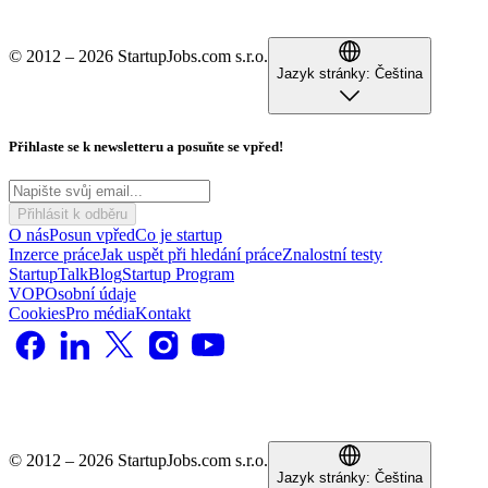
© 2012 – 2026 StartupJobs.com s.r.o.
Jazyk stránky:
Čeština
Přihlaste se k newsletteru a posuňte se vpřed!
Přihlásit k odběru
O nás
Posun vpřed
Co je startup
Inzerce práce
Jak uspět při hledání práce
Znalostní testy
StartupTalk
Blog
Startup Program
VOP
Osobní údaje
Cookies
Pro média
Kontakt
© 2012 – 2026 StartupJobs.com s.r.o.
Jazyk stránky:
Čeština