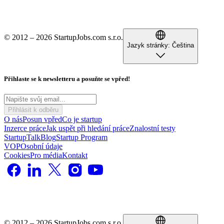
© 2012 – 2026 StartupJobs.com s.r.o.
Jazyk stránky:
Čeština
Přihlaste se k newsletteru a posuňte se vpřed!
Přihlásit k odběru
O nás
Posun vpřed
Co je startup
Inzerce práce
Jak uspět při hledání práce
Znalostní testy
StartupTalk
Blog
Startup Program
VOP
Osobní údaje
Cookies
Pro média
Kontakt
© 2012 – 2026 StartupJobs.com s.r.o.