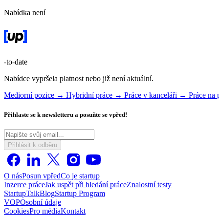
Nabídka není
-to-date
Nabídce vypršela platnost nebo již není aktuální.
Mediorní pozice →
Hybridní práce →
Práce v kanceláři →
Práce na
Přihlaste se k newsletteru a posuňte se vpřed!
Přihlásit k odběru
O nás
Posun vpřed
Co je startup
Inzerce práce
Jak uspět při hledání práce
Znalostní testy
StartupTalk
Blog
Startup Program
VOP
Osobní údaje
Cookies
Pro média
Kontakt