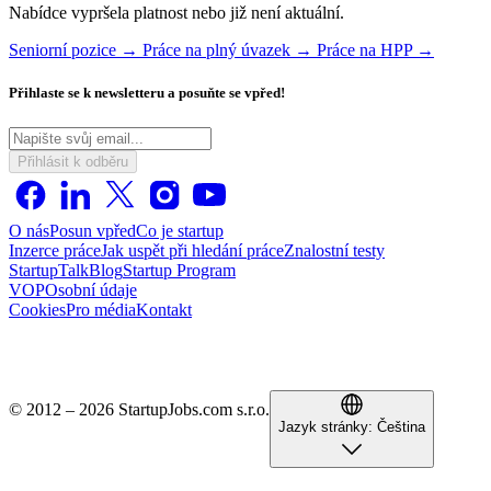
Nabídce vypršela platnost nebo již není aktuální.
Seniorní pozice →
Práce na plný úvazek →
Práce na HPP →
Přihlaste se k newsletteru a posuňte se vpřed!
Přihlásit k odběru
O nás
Posun vpřed
Co je startup
Inzerce práce
Jak uspět při hledání práce
Znalostní testy
StartupTalk
Blog
Startup Program
VOP
Osobní údaje
Cookies
Pro média
Kontakt
© 2012 – 2026 StartupJobs.com s.r.o.
Jazyk stránky:
Čeština