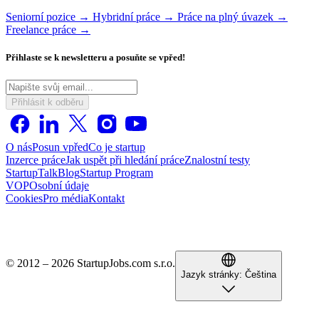
Seniorní pozice →
Hybridní práce →
Práce na plný úvazek →
Freelance práce →
Přihlaste se k newsletteru a posuňte se vpřed!
Přihlásit k odběru
O nás
Posun vpřed
Co je startup
Inzerce práce
Jak uspět při hledání práce
Znalostní testy
StartupTalk
Blog
Startup Program
VOP
Osobní údaje
Cookies
Pro média
Kontakt
© 2012 – 2026 StartupJobs.com s.r.o.
Jazyk stránky:
Čeština