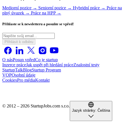
Mediorní pozice →
Seniorní pozice →
Hybridní práce →
Práce na
plný úvazek →
Práce na HPP →
Přihlaste se k newsletteru a posuňte se vpřed!
Přihlásit k odběru
O nás
Posun vpřed
Co je startup
Inzerce práce
Jak uspět při hledání práce
Znalostní testy
StartupTalk
Blog
Startup Program
VOP
Osobní údaje
Cookies
Pro média
Kontakt
© 2012 – 2026 StartupJobs.com s.r.o.
Jazyk stránky:
Čeština