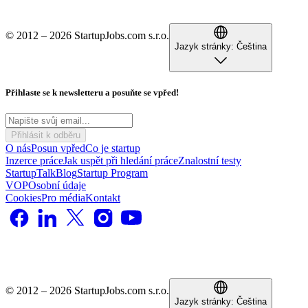
© 2012 – 2026 StartupJobs.com s.r.o.
Jazyk stránky:
Čeština
Přihlaste se k newsletteru a posuňte se vpřed!
Přihlásit k odběru
O nás
Posun vpřed
Co je startup
Inzerce práce
Jak uspět při hledání práce
Znalostní testy
StartupTalk
Blog
Startup Program
VOP
Osobní údaje
Cookies
Pro média
Kontakt
© 2012 – 2026 StartupJobs.com s.r.o.
Jazyk stránky:
Čeština