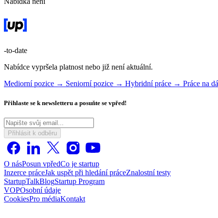
Nabídka není
-to-date
Nabídce vypršela platnost nebo již není aktuální.
Mediorní pozice →
Seniorní pozice →
Hybridní práce →
Práce na 
Přihlaste se k newsletteru a posuňte se vpřed!
Přihlásit k odběru
O nás
Posun vpřed
Co je startup
Inzerce práce
Jak uspět při hledání práce
Znalostní testy
StartupTalk
Blog
Startup Program
VOP
Osobní údaje
Cookies
Pro média
Kontakt