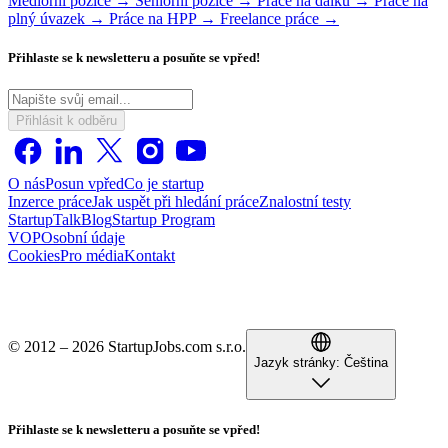
Mediorní pozice →
Seniorní pozice →
Práce na dálku →
Práce na
plný úvazek →
Práce na HPP →
Freelance práce →
Přihlaste se k newsletteru a posuňte se vpřed!
Přihlásit k odběru
O nás
Posun vpřed
Co je startup
Inzerce práce
Jak uspět při hledání práce
Znalostní testy
StartupTalk
Blog
Startup Program
VOP
Osobní údaje
Cookies
Pro média
Kontakt
© 2012 – 2026 StartupJobs.com s.r.o.
Jazyk stránky:
Čeština
Přihlaste se k newsletteru a posuňte se vpřed!