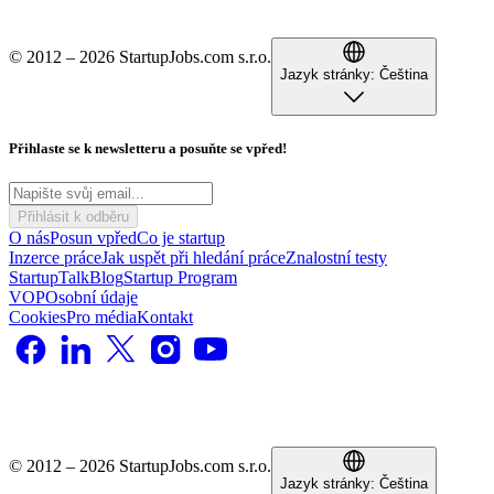
© 2012 – 2026 StartupJobs.com s.r.o.
Jazyk stránky:
Čeština
Přihlaste se k newsletteru a posuňte se vpřed!
Přihlásit k odběru
O nás
Posun vpřed
Co je startup
Inzerce práce
Jak uspět při hledání práce
Znalostní testy
StartupTalk
Blog
Startup Program
VOP
Osobní údaje
Cookies
Pro média
Kontakt
© 2012 – 2026 StartupJobs.com s.r.o.
Jazyk stránky:
Čeština