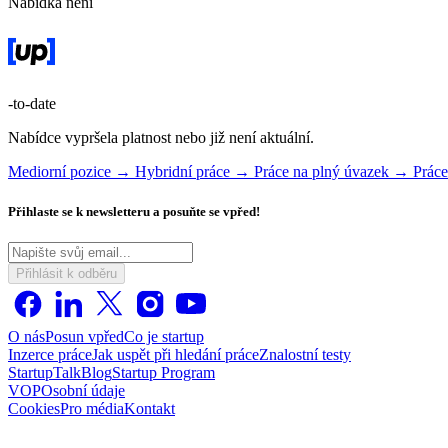
Nabídka není
-to-date
Nabídce vypršela platnost nebo již není aktuální.
Mediorní pozice →
Hybridní práce →
Práce na plný úvazek →
Prác
Přihlaste se k newsletteru a posuňte se vpřed!
Přihlásit k odběru
O nás
Posun vpřed
Co je startup
Inzerce práce
Jak uspět při hledání práce
Znalostní testy
StartupTalk
Blog
Startup Program
VOP
Osobní údaje
Cookies
Pro média
Kontakt