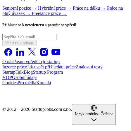
Seniorní pozice →
Hybridní práce →
Práce na dálku →
Práce na
plný úvazek →
Freelance práce →
Přihlaste se k newsletteru a posuňte se vpřed!
Přihlásit k odběru
O nás
Posun vpřed
Co je startup
Inzerce práce
Jak uspět při hledání práce
Znalostní testy
StartupTalk
Blog
Startup Program
VOP
Osobní údaje
Cookies
Pro média
Kontakt
© 2012 – 2026 StartupJobs.com s.r.o.
Jazyk stránky:
Čeština