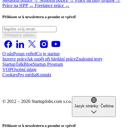
Mediorní pozice →
Seniorní pozice →
Práce na plný úvazek →
Práce na HPP →
Freelance práce →
Přihlaste se k newsletteru a posuňte se vpřed!
Přihlásit k odběru
O nás
Posun vpřed
Co je startup
Inzerce práce
Jak uspět při hledání práce
Znalostní testy
StartupTalk
Blog
Startup Program
VOP
Osobní údaje
Cookies
Pro média
Kontakt
© 2012 – 2026 StartupJobs.com s.r.o.
Jazyk stránky:
Čeština
Přihlaste se k newsletteru a posuňte se vpřed!