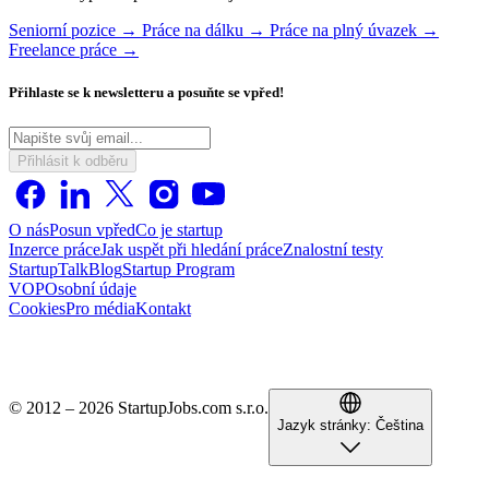
Seniorní pozice →
Práce na dálku →
Práce na plný úvazek →
Freelance práce →
Přihlaste se k newsletteru a posuňte se vpřed!
Přihlásit k odběru
O nás
Posun vpřed
Co je startup
Inzerce práce
Jak uspět při hledání práce
Znalostní testy
StartupTalk
Blog
Startup Program
VOP
Osobní údaje
Cookies
Pro média
Kontakt
© 2012 – 2026 StartupJobs.com s.r.o.
Jazyk stránky:
Čeština