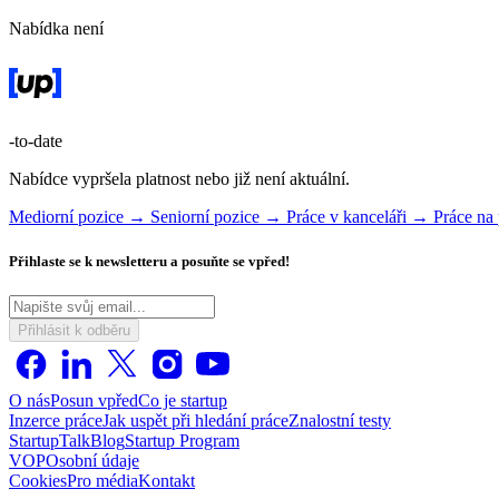
Nabídka není
-to-date
Nabídce vypršela platnost nebo již není aktuální.
Mediorní pozice →
Seniorní pozice →
Práce v kanceláři →
Práce na
Přihlaste se k newsletteru a posuňte se vpřed!
Přihlásit k odběru
O nás
Posun vpřed
Co je startup
Inzerce práce
Jak uspět při hledání práce
Znalostní testy
StartupTalk
Blog
Startup Program
VOP
Osobní údaje
Cookies
Pro média
Kontakt