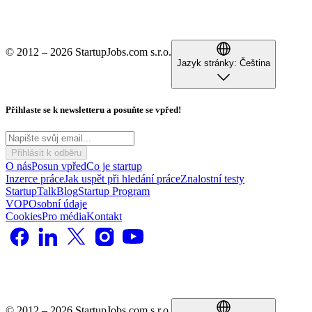
© 2012 – 2026 StartupJobs.com s.r.o.
Jazyk stránky:
Čeština
Přihlaste se k newsletteru a posuňte se vpřed!
Přihlásit k odběru
O nás
Posun vpřed
Co je startup
Inzerce práce
Jak uspět při hledání práce
Znalostní testy
StartupTalk
Blog
Startup Program
VOP
Osobní údaje
Cookies
Pro média
Kontakt
© 2012 – 2026 StartupJobs.com s.r.o.