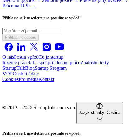
Mediorní pozice →
Seniorní pozice →
Práce na plný úvazek →
Práce na HPP →
Přihlaste se k newsletteru a posuňte se vpřed!
Přihlásit k odběru
O nás
Posun vpřed
Co je startup
Inzerce práce
Jak uspět při hledání práce
Znalostní testy
StartupTalk
Blog
Startup Program
VOP
Osobní údaje
Cookies
Pro média
Kontakt
© 2012 – 2026 StartupJobs.com s.r.o.
Jazyk stránky:
Čeština
Přihlaste se k newsletteru a posuňte se vpřed!