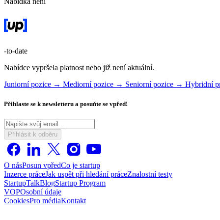
Nabídka není
-to-date
Nabídce vypršela platnost nebo již není aktuální.
Juniorní pozice →
Mediorní pozice →
Seniorní pozice →
Hybridní 
Přihlaste se k newsletteru a posuňte se vpřed!
Přihlásit k odběru
O nás
Posun vpřed
Co je startup
Inzerce práce
Jak uspět při hledání práce
Znalostní testy
StartupTalk
Blog
Startup Program
VOP
Osobní údaje
Cookies
Pro média
Kontakt