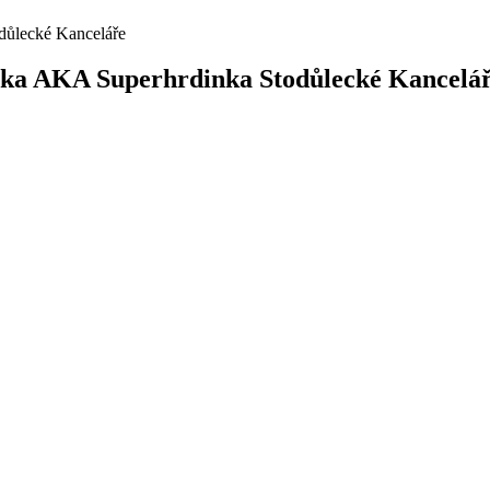
odůlecké Kanceláře
žerka AKA Superhrdinka Stodůlecké Kancelá