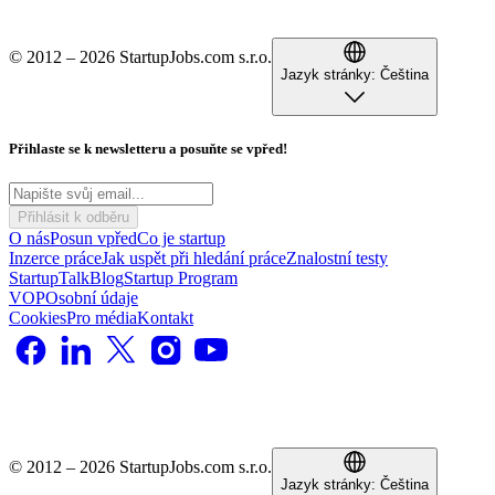
© 2012 – 2026 StartupJobs.com s.r.o.
Jazyk stránky:
Čeština
Přihlaste se k newsletteru a posuňte se vpřed!
Přihlásit k odběru
O nás
Posun vpřed
Co je startup
Inzerce práce
Jak uspět při hledání práce
Znalostní testy
StartupTalk
Blog
Startup Program
VOP
Osobní údaje
Cookies
Pro média
Kontakt
© 2012 – 2026 StartupJobs.com s.r.o.
Jazyk stránky:
Čeština