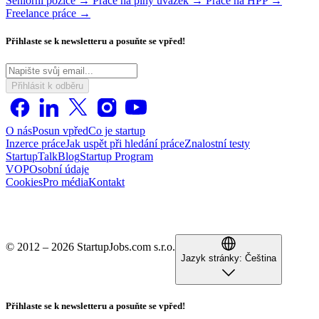
Seniorní pozice →
Práce na plný úvazek →
Práce na HPP →
Freelance práce →
Přihlaste se k newsletteru a posuňte se vpřed!
Přihlásit k odběru
O nás
Posun vpřed
Co je startup
Inzerce práce
Jak uspět při hledání práce
Znalostní testy
StartupTalk
Blog
Startup Program
VOP
Osobní údaje
Cookies
Pro média
Kontakt
© 2012 – 2026 StartupJobs.com s.r.o.
Jazyk stránky:
Čeština
Přihlaste se k newsletteru a posuňte se vpřed!