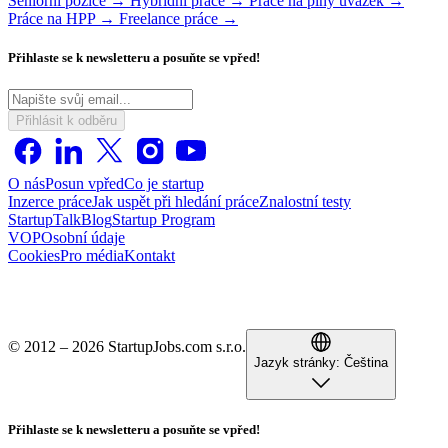
Seniorní pozice →
Hybridní práce →
Práce na plný úvazek →
Práce na HPP →
Freelance práce →
Přihlaste se k newsletteru a posuňte se vpřed!
Přihlásit k odběru
O nás
Posun vpřed
Co je startup
Inzerce práce
Jak uspět při hledání práce
Znalostní testy
StartupTalk
Blog
Startup Program
VOP
Osobní údaje
Cookies
Pro média
Kontakt
© 2012 – 2026 StartupJobs.com s.r.o.
Jazyk stránky:
Čeština
Přihlaste se k newsletteru a posuňte se vpřed!