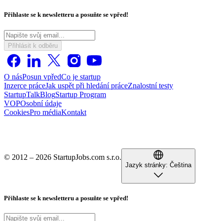
Přihlaste se k newsletteru a posuňte se vpřed!
Přihlásit k odběru
O nás
Posun vpřed
Co je startup
Inzerce práce
Jak uspět při hledání práce
Znalostní testy
StartupTalk
Blog
Startup Program
VOP
Osobní údaje
Cookies
Pro média
Kontakt
© 2012 – 2026 StartupJobs.com s.r.o.
Jazyk stránky:
Čeština
Přihlaste se k newsletteru a posuňte se vpřed!