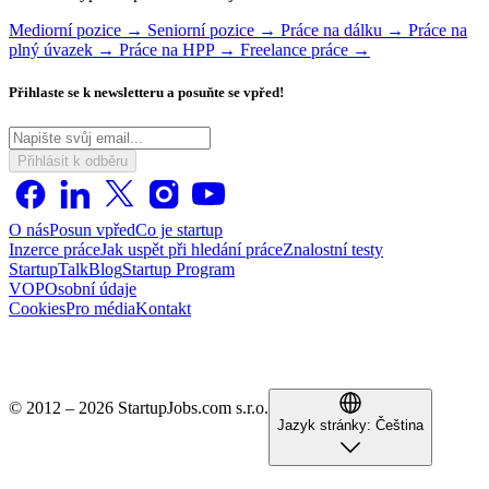
Mediorní pozice →
Seniorní pozice →
Práce na dálku →
Práce na
plný úvazek →
Práce na HPP →
Freelance práce →
Přihlaste se k newsletteru a posuňte se vpřed!
Přihlásit k odběru
O nás
Posun vpřed
Co je startup
Inzerce práce
Jak uspět při hledání práce
Znalostní testy
StartupTalk
Blog
Startup Program
VOP
Osobní údaje
Cookies
Pro média
Kontakt
© 2012 – 2026 StartupJobs.com s.r.o.
Jazyk stránky:
Čeština