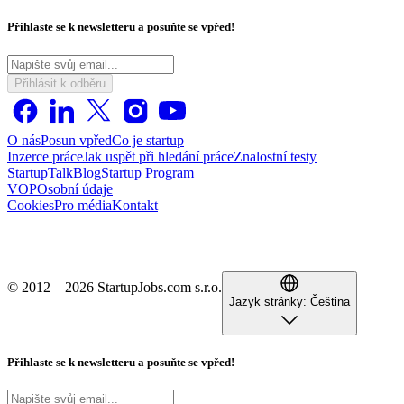
Přihlaste se k newsletteru a posuňte se vpřed!
Přihlásit k odběru
O nás
Posun vpřed
Co je startup
Inzerce práce
Jak uspět při hledání práce
Znalostní testy
StartupTalk
Blog
Startup Program
VOP
Osobní údaje
Cookies
Pro média
Kontakt
© 2012 – 2026 StartupJobs.com s.r.o.
Jazyk stránky:
Čeština
Přihlaste se k newsletteru a posuňte se vpřed!