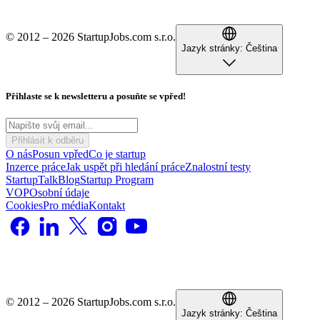
© 2012 – 2026 StartupJobs.com s.r.o.
Jazyk stránky:
Čeština
Přihlaste se k newsletteru a posuňte se vpřed!
Přihlásit k odběru
O nás
Posun vpřed
Co je startup
Inzerce práce
Jak uspět při hledání práce
Znalostní testy
StartupTalk
Blog
Startup Program
VOP
Osobní údaje
Cookies
Pro média
Kontakt
© 2012 – 2026 StartupJobs.com s.r.o.
Jazyk stránky:
Čeština