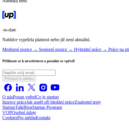
Nabídka není
-to-date
Nabídce vypršela platnost nebo již není aktuální.
Mediorní pozice →
Seniorní pozice →
Hybridní práce →
Práce na 
Přihlaste se k newsletteru a posuňte se vpřed!
Přihlásit k odběru
O nás
Posun vpřed
Co je startup
Inzerce práce
Jak uspět při hledání práce
Znalostní testy
StartupTalk
Blog
Startup Program
VOP
Osobní údaje
Cookies
Pro média
Kontakt