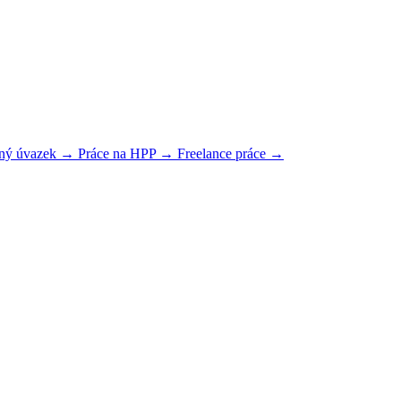
plný úvazek →
Práce na HPP →
Freelance práce →