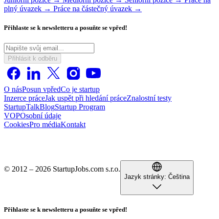
plný úvazek →
Práce na částečný úvazek →
Přihlaste se k newsletteru a posuňte se vpřed!
Přihlásit k odběru
O nás
Posun vpřed
Co je startup
Inzerce práce
Jak uspět při hledání práce
Znalostní testy
StartupTalk
Blog
Startup Program
VOP
Osobní údaje
Cookies
Pro média
Kontakt
© 2012 – 2026 StartupJobs.com s.r.o.
Jazyk stránky:
Čeština
Přihlaste se k newsletteru a posuňte se vpřed!