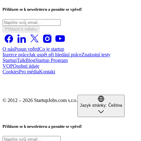
Přihlaste se k newsletteru a posuňte se vpřed!
Přihlásit k odběru
O nás
Posun vpřed
Co je startup
Inzerce práce
Jak uspět při hledání práce
Znalostní testy
StartupTalk
Blog
Startup Program
VOP
Osobní údaje
Cookies
Pro média
Kontakt
© 2012 – 2026 StartupJobs.com s.r.o.
Jazyk stránky:
Čeština
Přihlaste se k newsletteru a posuňte se vpřed!