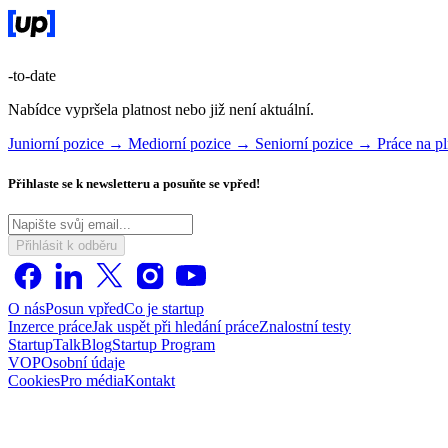
-to-date
Nabídce vypršela platnost nebo již není aktuální.
Juniorní pozice →
Mediorní pozice →
Seniorní pozice →
Práce na 
Přihlaste se k newsletteru a posuňte se vpřed!
Přihlásit k odběru
O nás
Posun vpřed
Co je startup
Inzerce práce
Jak uspět při hledání práce
Znalostní testy
StartupTalk
Blog
Startup Program
VOP
Osobní údaje
Cookies
Pro média
Kontakt