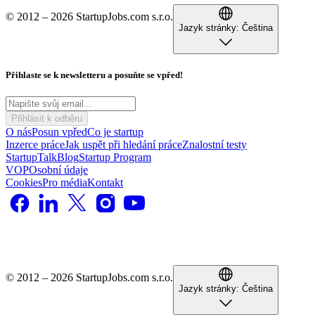
© 2012 – 2026 StartupJobs.com s.r.o.
Jazyk stránky:
Čeština
Přihlaste se k newsletteru a posuňte se vpřed!
Přihlásit k odběru
O nás
Posun vpřed
Co je startup
Inzerce práce
Jak uspět při hledání práce
Znalostní testy
StartupTalk
Blog
Startup Program
VOP
Osobní údaje
Cookies
Pro média
Kontakt
© 2012 – 2026 StartupJobs.com s.r.o.
Jazyk stránky:
Čeština