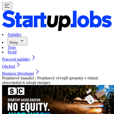
Nabídky
Firmy
Testy
Profil
Pracovní nabídky
Obchod
Business Developer
Projektový manažer / Projektový vývojář (projekty v oblasti
obnovitelných zdrojů energie)