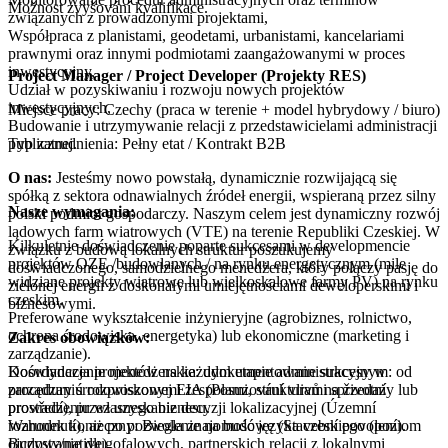
Možnost zvyšování kvalifikace.
związanych z prowadzonymi projektami,
Współpraca z planistami, geodetami, urbanistami, kancelariami
prawnymi oraz innymi podmiotami zaangażowanymi w proces
inwestycyjny,
Project Manager / Project Developer (Projekty RES)
Udział w pozyskiwaniu i rozwoju nowych projektów
inwestycyjnych,
Miejsce pracy: Czechy (praca w terenie + model hybrydowy / biuro)
Budowanie i utrzymywanie relacji z przedstawicielami administracji
publicznej.
Typ zatrudnienia: Pełny etat / Kontrakt B2B
O nas:
Jesteśmy nowo powstałą, dynamicznie rozwijającą się
spółką z sektora odnawialnych źródeł energii, wspieraną przez silny
Nasze wymagania:
polski podmiot gospodarczy. Naszym celem jest dynamiczny rozwój
lądowych farm wiatrowych (VTE) na terenie Republiki Czeskiej. W
Kilkuletnie doświadczenie poparte sukcesami w developmencie
związku z budową lokalnych struktur poszukujemy
projektów OZE /budowlanych / na rynku energetycznym (mile
doświadczonego, samodzielnego menedżera, który połączy pasję do
widziane projekty wiatrowe lub wielkoskalowe farmy PV) na rynku
zielonej energii z doskonałymi umiejętnościami deweloperskimi i
czeskim.
biznesowymi.
Preferowane wykształcenie inżynieryjne (agrobiznes, rolnictwo,
ochrona środowiska, energetyka) lub ekonomiczne (marketing i
Zakres obowiązków:
zarządzanie).
Doświadczenie menedżerskie: udokumentowane sukcesy w
Koordynacja projektów na każdym etapie administracyjnym: od
zarządzaniu rozproszonymi zespołami, strukturami sprzedaży lub
procedury środowiskowej EIA (Posuzování vlivů na životní
prowadzeniu własnego biznesu.
prostředí), przez uzyskanie decyzji lokalizacyjnej (Územní
Warunek konieczny: Biegła znajomość języka czeskiego (poziom
rozhodnutí), aż po pozwolenie na budowę (Stavební povolení).
ojczysty/native)
Budowanie długofalowych, partnerskich relacji z lokalnymi