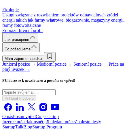
Ekologie
Usługi związane z rozwijaniem projektów odnawialnych źródeł
energii takich jak farmy wiatrowe, biogazownie, magazyny energii,
farmy fotowoltaiczne
Zobrazit firemní profil
Jak pracujeme
Co požadujeme
Mám zájem o nabídku
Juniorní pozice →
Mediorní pozice →
Seniorní pozice →
Práce na
plný úvazek →
Přihlaste se k newsletteru a posuňte se vpřed!
Přihlásit k odběru
O nás
Posun vpřed
Co je startup
Inzerce práce
Jak uspět při hledání práce
Znalostní testy
StartupTalk
Blog
Startup Program