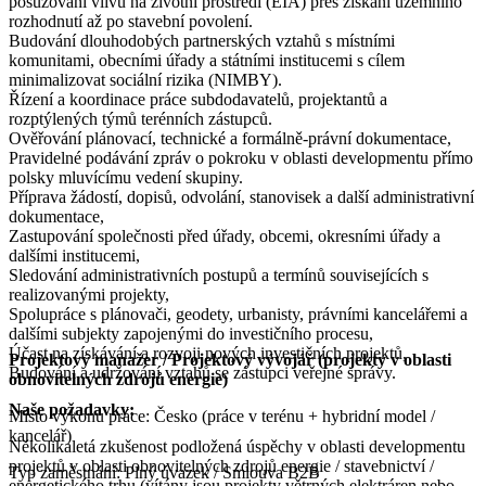
posuzování vlivů na životní prostředí (EIA) přes získání územního
rozhodnutí až po stavební povolení.
Budování dlouhodobých partnerských vztahů s místními
komunitami, obecními úřady a státními institucemi s cílem
minimalizovat sociální rizika (NIMBY).
Řízení a koordinace práce subdodavatelů, projektantů a
rozptýlených týmů terénních zástupců.
Ověřování plánovací, technické a formálně-právní dokumentace,
Pravidelné podávání zpráv o pokroku v oblasti developmentu přímo
polsky mluvícímu vedení skupiny.
Příprava žádostí, dopisů, odvolání, stanovisek a další administrativní
dokumentace,
Zastupování společnosti před úřady, obcemi, okresními úřady a
dalšími institucemi,
Sledování administrativních postupů a termínů souvisejících s
realizovanými projekty,
Spolupráce s plánovači, geodety, urbanisty, právními kancelářemi a
dalšími subjekty zapojenými do investičního procesu,
Účast na získávání a rozvoji nových investičních projektů,
Projektový manažer / Projektový vývojář (projekty v oblasti
Budování a udržování vztahů se zástupci veřejné správy.
obnovitelných zdrojů energie)
Naše požadavky:
Místo výkonu práce: Česko (práce v terénu + hybridní model /
kancelář)
Několikaletá zkušenost podložená úspěchy v oblasti developmentu
projektů v oblasti obnovitelných zdrojů energie / stavebnictví /
Typ zaměstnání: Plný úvazek / Smlouva B2B
energetického trhu (vítány jsou projekty větrných elektráren nebo