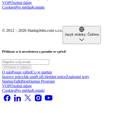
VOP
Osobní údaje
Cookies
Pro média
Kontakt
© 2012 – 2026 StartupJobs.com s.r.o.
Jazyk stránky:
Čeština
Přihlaste se k newsletteru a posuňte se vpřed!
Přihlásit k odběru
O nás
Posun vpřed
Co je startup
Inzerce práce
Jak uspět při hledání práce
Znalostní testy
StartupTalk
Blog
Startup Program
VOP
Osobní údaje
Cookies
Pro média
Kontakt