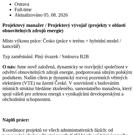
Ostrava
Full-time
Aktualizováno 05. 08. 2026
Projektový manažer / Projektový vývojář (projekty v oblasti
obnovitelných zdrojů energie)
Místo výkonu práce: Česko (práce v terénu + hybridní model /
kancelář)
Typ zaměstnání: Plný úvazek / Smlouva B2B
O nás:
Jsme nově založená, dynamicky se rozvíjející společnost v
odvětví obnovitelných zdrojů energie, podporovaná silným polským
podnikem. Naším cílem je dynamický rozvoj pozemních větrných
elektráren (VTE) na území České. V souvislosti s budováním
místních struktur hledáme zkušeného, samostatného manažera, který
spojí vášeň pro zelenou energii s vynikajícími developerskými a
obchodními schopnostmi.
Náplň práce:
Koordinace projektů ve všech administrativních fázích: od