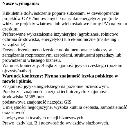
Nasze wymagania:
Kilkuletnie doświadczenie poparte sukcesami w developmencie
projektów OZE /budowlanych / na rynku energetycznym (mile
widziane projekty wiatrowe lub wielkoskalowe farmy PV) na rynku
czeskim.
Preferowane wykształcenie inżynieryjne (agrobiznes, rolnictwo,
ochrona środowiska, energetyka) lub ekonomiczne (marketing i
zarządzanie).
Doświadczenie menedżerskie: udokumentowane sukcesy w
zarządzaniu rozproszonymi zespołami, strukturami sprzedaży lub
prowadzeniu własnego biznesu.
Warunek konieczny: Biegła znajomość języka czeskiego (poziom
ojczysty/native)
Warunek konieczny: Płynna znajomość języka polskiego w
mowie i piśmie.
Znajomość języka angielskiego na poziomie biznesowym.
Praktyczna znajomość narzędzi technicznych: znajomość
środowiska M365 oraz
podstawowa znajomość narzędzi GIS.
Umiejętności negocjacyjne, wysoka kultura osobista, samodzielność
oraz łatwość
nawiązywania trwałych relacji biznesowych
Prawo jazdy kat. B i gotowość do wyjazdów służbowych.