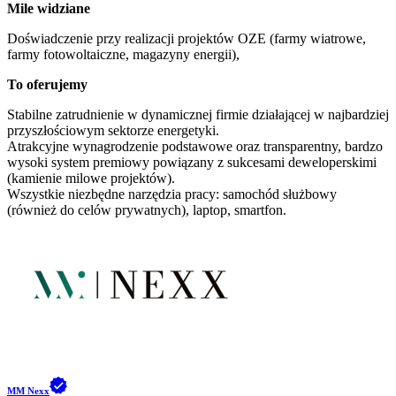
Mile widziane
Doświadczenie przy realizacji projektów OZE (farmy wiatrowe,
farmy fotowoltaiczne, magazyny energii),
To oferujemy
Stabilne zatrudnienie w dynamicznej firmie działającej w najbardziej
przyszłościowym sektorze energetyki.
Atrakcyjne wynagrodzenie podstawowe oraz transparentny, bardzo
wysoki system premiowy powiązany z sukcesami deweloperskimi
(kamienie milowe projektów).
Wszystkie niezbędne narzędzia pracy: samochód służbowy
(również do celów prywatnych), laptop, smartfon.
MM Nexx