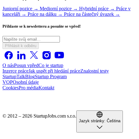
Juniorní pozice →
Mediorní pozice →
Hybridní práce →
Práce v
kanceláři →
Práce na dálku →
Práce na částečný úvazek →
Přihlaste se k newsletteru a posuňte se vpřed!
Přihlásit k odběru
O nás
Posun vpřed
Co je startup
Inzerce práce
Jak uspět při hledání práce
Znalostní testy
StartupTalk
Blog
Startup Program
VOP
Osobní údaje
Cookies
Pro média
Kontakt
© 2012 – 2026 StartupJobs.com s.r.o.
Jazyk stránky:
Čeština