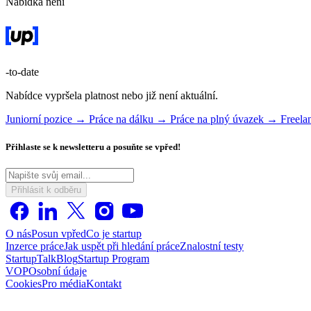
Nabídka není
-to-date
Nabídce vypršela platnost nebo již není aktuální.
Juniorní pozice →
Práce na dálku →
Práce na plný úvazek →
Freela
Přihlaste se k newsletteru a posuňte se vpřed!
Přihlásit k odběru
O nás
Posun vpřed
Co je startup
Inzerce práce
Jak uspět při hledání práce
Znalostní testy
StartupTalk
Blog
Startup Program
VOP
Osobní údaje
Cookies
Pro média
Kontakt