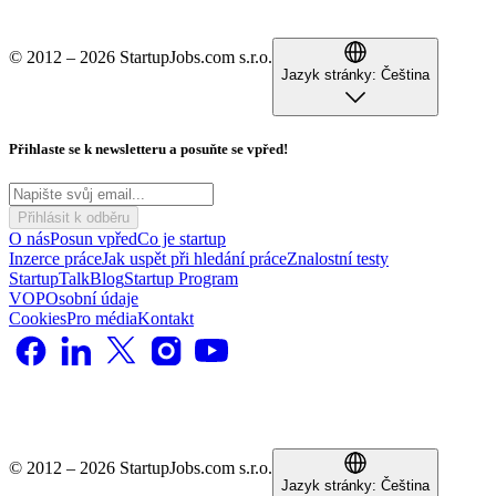
© 2012 – 2026 StartupJobs.com s.r.o.
Jazyk stránky:
Čeština
Přihlaste se k newsletteru a posuňte se vpřed!
Přihlásit k odběru
O nás
Posun vpřed
Co je startup
Inzerce práce
Jak uspět při hledání práce
Znalostní testy
StartupTalk
Blog
Startup Program
VOP
Osobní údaje
Cookies
Pro média
Kontakt
© 2012 – 2026 StartupJobs.com s.r.o.
Jazyk stránky:
Čeština