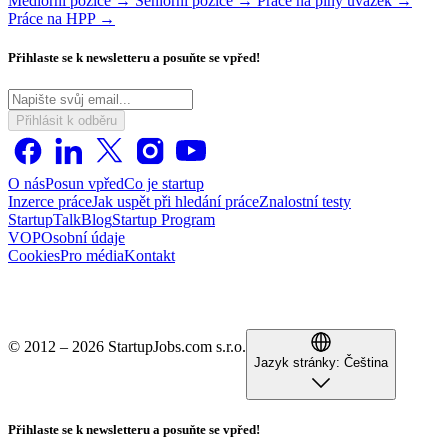
Mediorní pozice →
Seniorní pozice →
Práce na plný úvazek →
Práce na HPP →
Přihlaste se k newsletteru a posuňte se vpřed!
Přihlásit k odběru
O nás
Posun vpřed
Co je startup
Inzerce práce
Jak uspět při hledání práce
Znalostní testy
StartupTalk
Blog
Startup Program
VOP
Osobní údaje
Cookies
Pro média
Kontakt
© 2012 – 2026 StartupJobs.com s.r.o.
Jazyk stránky:
Čeština
Přihlaste se k newsletteru a posuňte se vpřed!