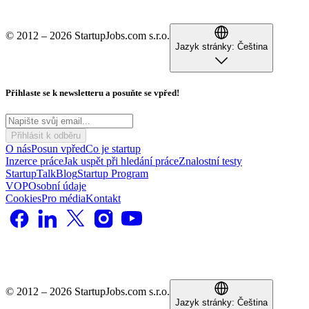
© 2012 – 2026 StartupJobs.com s.r.o.
Jazyk stránky:
Čeština
Přihlaste se k newsletteru a posuňte se vpřed!
Přihlásit k odběru
O nás
Posun vpřed
Co je startup
Inzerce práce
Jak uspět při hledání práce
Znalostní testy
StartupTalk
Blog
Startup Program
VOP
Osobní údaje
Cookies
Pro média
Kontakt
© 2012 – 2026 StartupJobs.com s.r.o.
Jazyk stránky:
Čeština