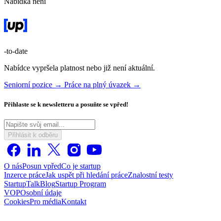
Nabídka není
-to-date
Nabídce vypršela platnost nebo již není aktuální.
Seniorní pozice →
Práce na plný úvazek →
Přihlaste se k newsletteru a posuňte se vpřed!
Přihlásit k odběru
O nás
Posun vpřed
Co je startup
Inzerce práce
Jak uspět při hledání práce
Znalostní testy
StartupTalk
Blog
Startup Program
VOP
Osobní údaje
Cookies
Pro média
Kontakt