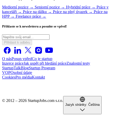
Mediorní pozice →
Seniorní pozice →
Hybridní práce →
Práce v
kanceláři →
Práce na dálku →
Práce na plný úvazek →
Práce na
HPP →
Freelance práce →
Přihlaste se k newsletteru a posuňte se vpřed!
Přihlásit k odběru
O nás
Posun vpřed
Co je startup
Inzerce práce
Jak uspět při hledání práce
Znalostní testy
StartupTalk
Blog
Startup Program
VOP
Osobní údaje
Cookies
Pro média
Kontakt
© 2012 – 2026 StartupJobs.com s.r.o.
Jazyk stránky:
Čeština