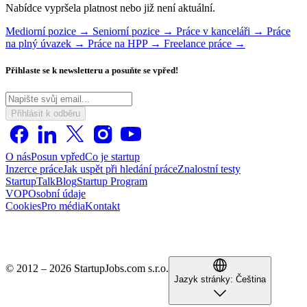
Nabídce vypršela platnost nebo již není aktuální.
Mediorní pozice →
Seniorní pozice →
Práce v kanceláři →
Práce
na plný úvazek →
Práce na HPP →
Freelance práce →
Přihlaste se k newsletteru a posuňte se vpřed!
Přihlásit k odběru
O nás
Posun vpřed
Co je startup
Inzerce práce
Jak uspět při hledání práce
Znalostní testy
StartupTalk
Blog
Startup Program
VOP
Osobní údaje
Cookies
Pro média
Kontakt
© 2012 – 2026 StartupJobs.com s.r.o.
Jazyk stránky:
Čeština