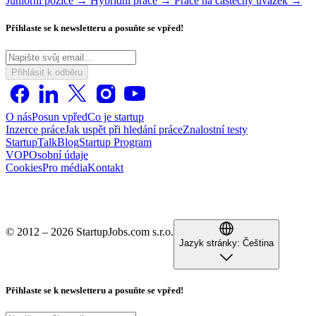
Juniorní pozice →
Hybridní práce →
Práce na částečný úvazek →
Přihlaste se k newsletteru a posuňte se vpřed!
Přihlásit k odběru
O nás
Posun vpřed
Co je startup
Inzerce práce
Jak uspět při hledání práce
Znalostní testy
StartupTalk
Blog
Startup Program
VOP
Osobní údaje
Cookies
Pro média
Kontakt
© 2012 – 2026 StartupJobs.com s.r.o.
Jazyk stránky:
Čeština
Přihlaste se k newsletteru a posuňte se vpřed!