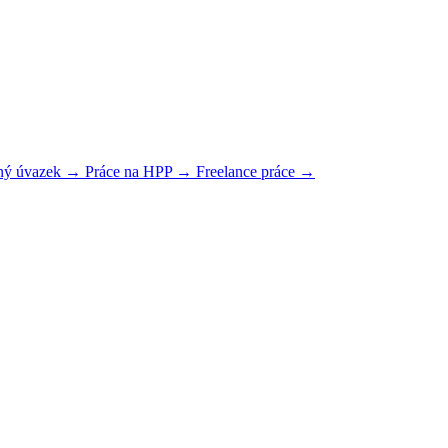
lný úvazek →
Práce na HPP →
Freelance práce →