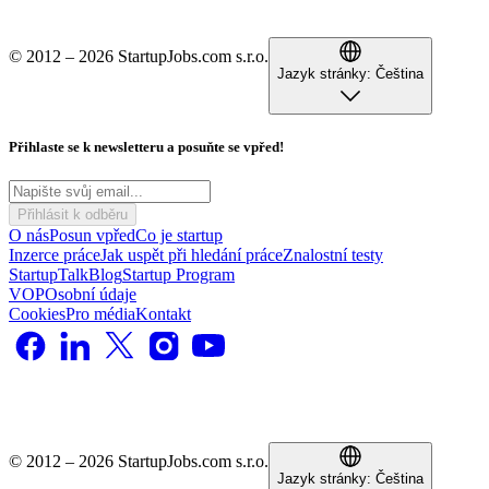
© 2012 – 2026 StartupJobs.com s.r.o.
Jazyk stránky:
Čeština
Přihlaste se k newsletteru a posuňte se vpřed!
Přihlásit k odběru
O nás
Posun vpřed
Co je startup
Inzerce práce
Jak uspět při hledání práce
Znalostní testy
StartupTalk
Blog
Startup Program
VOP
Osobní údaje
Cookies
Pro média
Kontakt
© 2012 – 2026 StartupJobs.com s.r.o.
Jazyk stránky:
Čeština