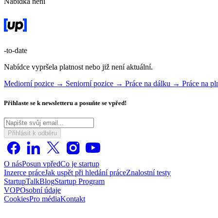
Nabídka není
-to-date
Nabídce vypršela platnost nebo již není aktuální.
Mediorní pozice →
Seniorní pozice →
Práce na dálku →
Práce na p
Přihlaste se k newsletteru a posuňte se vpřed!
Přihlásit k odběru
O nás
Posun vpřed
Co je startup
Inzerce práce
Jak uspět při hledání práce
Znalostní testy
StartupTalk
Blog
Startup Program
VOP
Osobní údaje
Cookies
Pro média
Kontakt