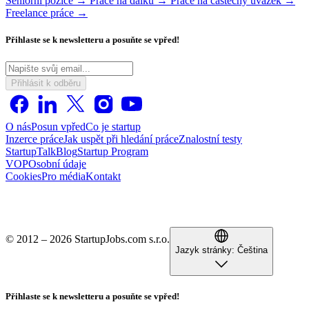
Seniorní pozice →
Práce na dálku →
Práce na částečný úvazek →
Freelance práce →
Přihlaste se k newsletteru a posuňte se vpřed!
Přihlásit k odběru
O nás
Posun vpřed
Co je startup
Inzerce práce
Jak uspět při hledání práce
Znalostní testy
StartupTalk
Blog
Startup Program
VOP
Osobní údaje
Cookies
Pro média
Kontakt
© 2012 – 2026 StartupJobs.com s.r.o.
Jazyk stránky:
Čeština
Přihlaste se k newsletteru a posuňte se vpřed!