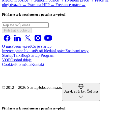
Mediorní pozice →
Seniorní pozice →
Hybridní práce →
Práce na
plný úvazek →
Práce na HPP →
Freelance práce →
Přihlaste se k newsletteru a posuňte se vpřed!
Přihlásit k odběru
O nás
Posun vpřed
Co je startup
Inzerce práce
Jak uspět při hledání práce
Znalostní testy
StartupTalk
Blog
Startup Program
VOP
Osobní údaje
Cookies
Pro média
Kontakt
© 2012 – 2026 StartupJobs.com s.r.o.
Jazyk stránky:
Čeština
Přihlaste se k newsletteru a posuňte se vpřed!