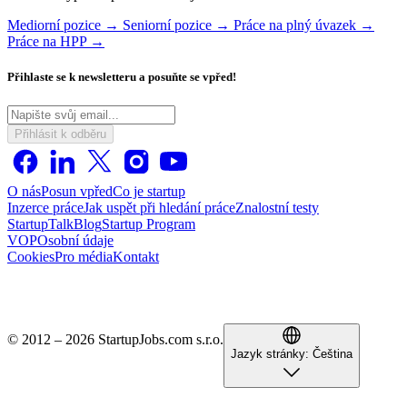
Mediorní pozice →
Seniorní pozice →
Práce na plný úvazek →
Práce na HPP →
Přihlaste se k newsletteru a posuňte se vpřed!
Přihlásit k odběru
O nás
Posun vpřed
Co je startup
Inzerce práce
Jak uspět při hledání práce
Znalostní testy
StartupTalk
Blog
Startup Program
VOP
Osobní údaje
Cookies
Pro média
Kontakt
© 2012 – 2026 StartupJobs.com s.r.o.
Jazyk stránky:
Čeština